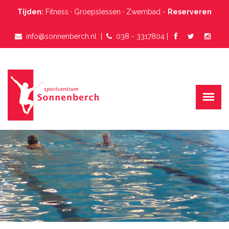
Tijden:
Fitness
·
Groepslessen
·
Zwembad
-
Reserveren
info@sonnenberch.nl
  |  
038 - 3317804
 |  