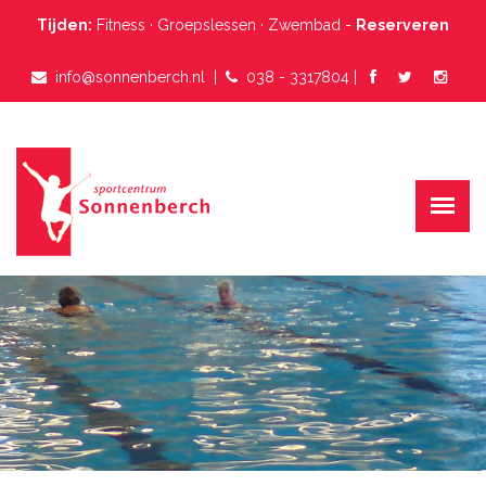
Tijden:
Fitness
·
Groepslessen
·
Zwembad
-
Reserveren
info@sonnenberch.nl
  |  
038 - 3317804
 |  