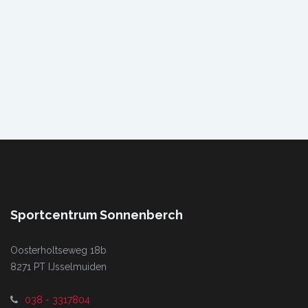
Sportcentrum Sonnenberch
Oosterholtseweg 18b
8271 PT IJsselmuiden
038 - 3317804