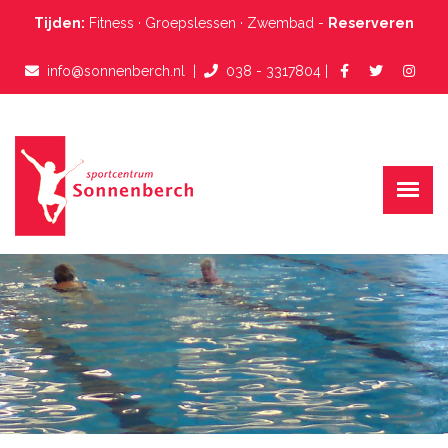
Tijden:
Fitness
·
Groepslessen
·
Zwembad
-
Reserveren
info@sonnenberch.nl
  |  
038 - 3317804
 |  