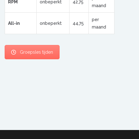
RPM
onbeperkt
42,75
maand
per
All-in
onbeperkt
44,75
maand
Groepsles tijden